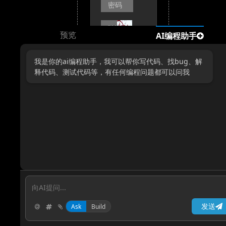
预览
AI编程助手
我是你的ai编程助手，我可以帮你写代码、找bug、解
释代码、测试代码等，有任何编程问题都可以问我
没有账
号？点
击注册
发送
Ask
Build