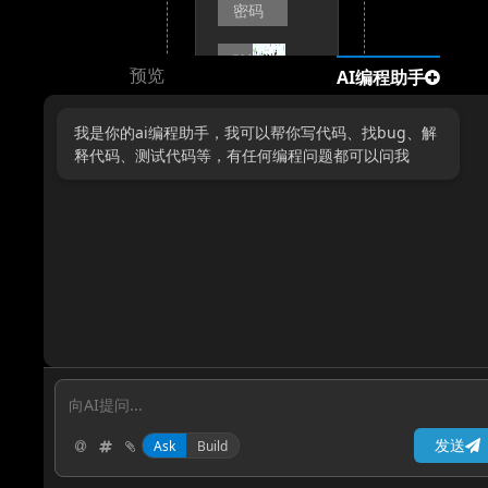
预览
AI编程助手
我是你的ai编程助手，我可以帮你写代码、找bug、解
释代码、测试代码等，有任何编程问题都可以问我
没有账
号？点
击注册
发送
Ask
Build