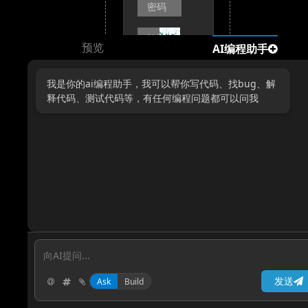
预览
AI编程助手
我是你的ai编程助手，我可以帮你写代码、找bug、解
释代码、测试代码等，有任何编程问题都可以问我
没有账
号？点
击注册
发送
Ask
Build