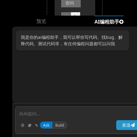
预览
AI编程助手
我是你的ai编程助手，我可以帮你写代码、找bug、解
释代码、测试代码等，有任何编程问题都可以问我
没有账
号？点
击注册
发送
Ask
Build