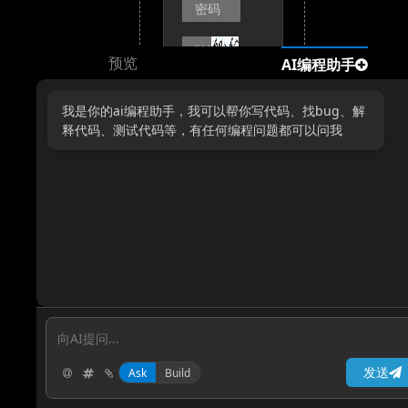
预览
AI编程助手
我是你的ai编程助手，我可以帮你写代码、找bug、解
释代码、测试代码等，有任何编程问题都可以问我
没有账
号？点
击注册
发送
Ask
Build